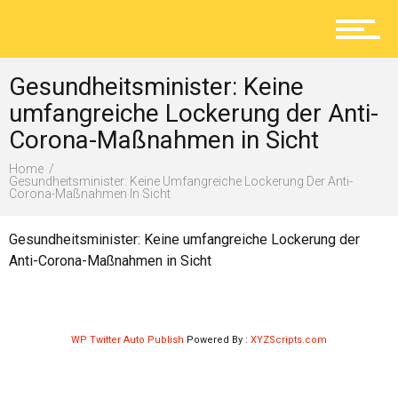
Aktuelles
Gesundheitsminister: Keine
Lokal
umfangreiche Lockerung der Anti-
Corona-Maßnahmen in Sicht
Home
Ratgeber
Gesundheitsminister: Keine Umfangreiche Lockerung Der Anti-
Corona-Maßnahmen In Sicht
Gesundheitsminister: Keine umfangreiche Lockerung der
Service
Anti-Corona-Maßnahmen in Sicht
Kolumne
WP Twitter Auto Publish
Powered By :
XYZScripts.com