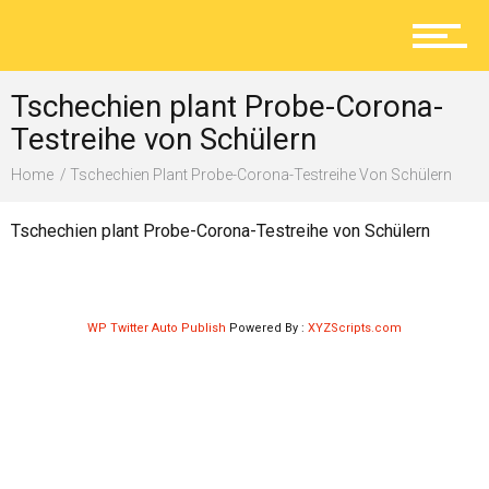
Aktuelles
Tschechien plant Probe-Corona-
Lokal
Testreihe von Schülern
Home
Tschechien Plant Probe-Corona-Testreihe Von Schülern
Ratgeber
Tschechien plant Probe-Corona-Testreihe von Schülern
Service
WP Twitter Auto Publish
Powered By :
XYZScripts.com
Kolumne