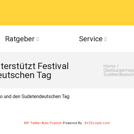
acebook
Ratgeber
Service
(Twitter)
erstützt Festival
ckr
Home
Oberbürgermeist
eutschen Tag
Sudetendeutsch
suu
rno und den Sudetendeutschen Tag
WP Twitter Auto Publish
Powered By :
XYZScripts.com