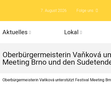
7. August 2026
Folge uns
Folge uns auf F
Aktuelles
Lokal
Folge uns auf X 
Oberbürgermeisterin Vaňková unt
Folge uns auf Fli
Meeting Brno und den Sudetend
Folge uns auf Is
Oberbürgermeisterin Vaňková unterstützt Festival Meeting B