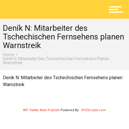
Aktuelles
Deník N: Mitarbeiter des
Lokal
Tschechischen Fernsehens planen
Warnstreik
Home
Ratgeber
Deník N: Mitarbeiter Des Tschechischen Fernsehens Planen
Warnstreik
Deník N: Mitarbeiter des Tschechischen Fernsehens planen
Service
Warnstreik
Kolumne
WP Twitter Auto Publish
Powered By :
XYZScripts.com