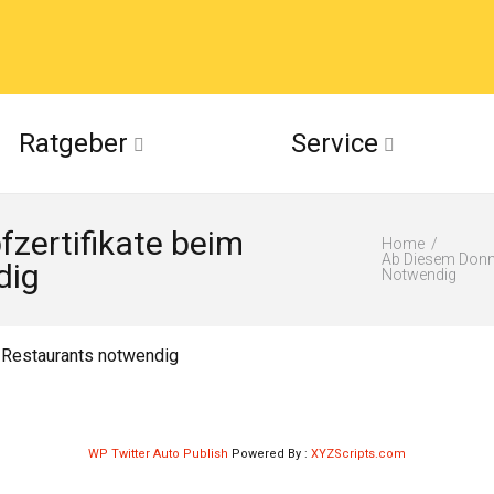
acebook
Ratgeber
Service
(Twitter)
zertifikate beim
ckr
Home
Ab Diesem Donne
dig
Notwendig
suu
 Restaurants notwendig
WP Twitter Auto Publish
Powered By :
XYZScripts.com