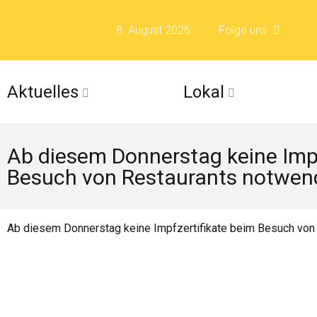
8. August 2026
Folge uns
Folge uns auf F
Aktuelles
Lokal
Folge uns auf X 
Ab diesem Donnerstag keine Impf
Folge uns auf Fli
Besuch von Restaurants notwen
Folge uns auf Is
Ab diesem Donnerstag keine Impfzertifikate beim Besuch von