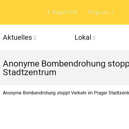
8. August 2026
Folge uns
Folge uns auf F
Aktuelles
Lokal
Folge uns auf X 
Anonyme Bombendrohung stoppt
Folge uns auf Fli
Stadtzentrum
Folge uns auf Is
Anonyme Bombendrohung stoppt Verkehr im Prager Stadtzent