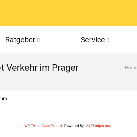
acebook
Ratgeber
Service
(Twitter)
 Verkehr im Prager
ckr
Home
suu
rum
WP Twitter Auto Publish
Powered By :
XYZScripts.com