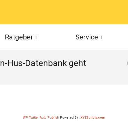
acebook
Ratgeber
Service
(Twitter)
Jan-Hus-Datenbank geht
ckr
suu
WP Twitter Auto Publish
Powered By :
XYZScripts.com