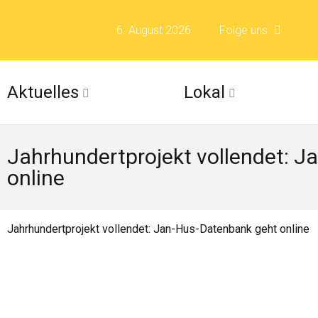
6. August 2026
Folge uns
Folge uns auf F
Aktuelles
Lokal
Folge uns auf X 
Jahrhundertprojekt vollendet: 
Folge uns auf Fli
online
Folge uns auf Is
Jahrhundertprojekt vollendet: Jan-Hus-Datenbank geht online