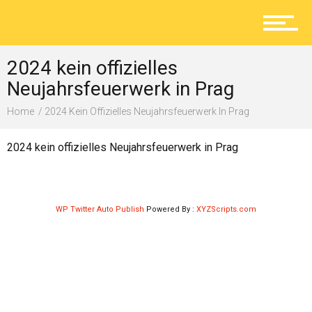
Aktuelles
2024 kein offizielles
Lokal
Neujahrsfeuerwerk in Prag
Home
2024 Kein Offizielles Neujahrsfeuerwerk In Prag
Ratgeber
2024 kein offizielles Neujahrsfeuerwerk in Prag
Service
WP Twitter Auto Publish
Powered By :
XYZScripts.com
Kolumne