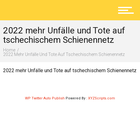
Aktuelles
2022 mehr Unfälle und Tote auf
Lokal
tschechischem Schienennetz
Home
2022 Mehr Unfälle Und Tote Auf Tschechischem Schienennetz
Ratgeber
2022 mehr Unfälle und Tote auf tschechischem Schienennetz
Service
WP Twitter Auto Publish
Powered By :
XYZScripts.com
Kolumne