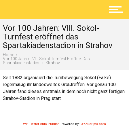
Aktuelles
Vor 100 Jahren: VIII. Sokol-
Lokal
Turnfest eröffnet das
Spartakiadenstadion in Strahov
Home
Ratgeber
Vor 100 Jahren: VIII. Sokol-Turnfest Eröffnet Das
Spartakiadenstadion In Strahov
Seit 1882 organisiert die Turnbewegung Sokol (Falke)
Service
regelmäßig ihr landesweites Großtreffen. Vor genau 100
Jahren fand dieses erstmals in dem noch nicht ganz fertigen
Strahov-Stadion in Prag statt.
Kolumne
WP Twitter Auto Publish
Powered By :
XYZScripts.com