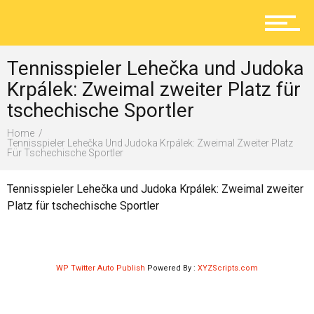
Aktuelles
Tennisspieler Lehečka und Judoka
Lokal
Krpálek: Zweimal zweiter Platz für
tschechische Sportler
Home
Ratgeber
Tennisspieler Lehečka Und Judoka Krpálek: Zweimal Zweiter Platz
Für Tschechische Sportler
Tennisspieler Lehečka und Judoka Krpálek: Zweimal zweiter
Service
Platz für tschechische Sportler
Kolumne
WP Twitter Auto Publish
Powered By :
XYZScripts.com