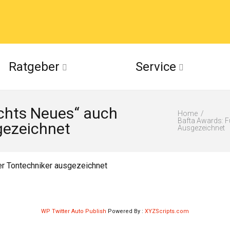
acebook
Ratgeber
Service
(Twitter)
ichts Neues“ auch
ckr
Home
Bafta Awards: F
gezeichnet
Ausgezeichnet
suu
er Tontechniker ausgezeichnet
WP Twitter Auto Publish
Powered By :
XYZScripts.com