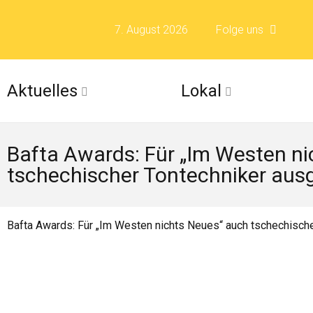
7. August 2026
Folge uns
Folge uns auf F
Aktuelles
Lokal
Folge uns auf X 
Bafta Awards: Für „Im Westen n
Folge uns auf Fli
tschechischer Tontechniker aus
Folge uns auf Is
Bafta Awards: Für „Im Westen nichts Neues“ auch tschechisch