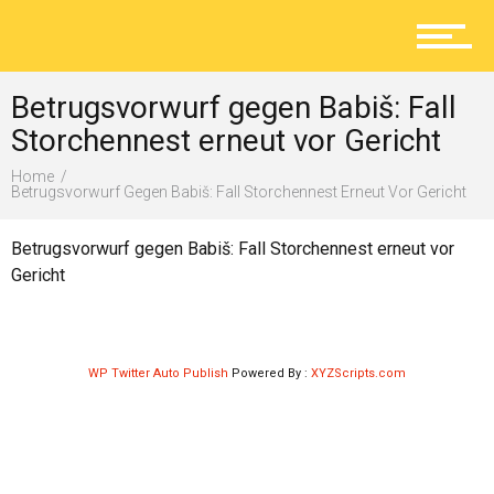
Aktuelles
Betrugsvorwurf gegen Babiš: Fall
Lokal
Storchennest erneut vor Gericht
Home
Betrugsvorwurf Gegen Babiš: Fall Storchennest Erneut Vor Gericht
Ratgeber
Betrugsvorwurf gegen Babiš: Fall Storchennest erneut vor
Gericht
Service
WP Twitter Auto Publish
Powered By :
XYZScripts.com
Kolumne