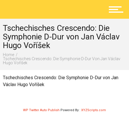
Aktuelles
Tschechisches Crescendo: Die
Lokal
Symphonie D-Dur von Jan Václav
Hugo Voříšek
Home
Ratgeber
Tschechisches Crescendo: Die Symphonie D-Dur Von Jan Václav
Hugo Voříšek
Tschechisches Crescendo: Die Symphonie D-Dur von Jan
Service
Václav Hugo Voříšek
Kolumne
WP Twitter Auto Publish
Powered By :
XYZScripts.com