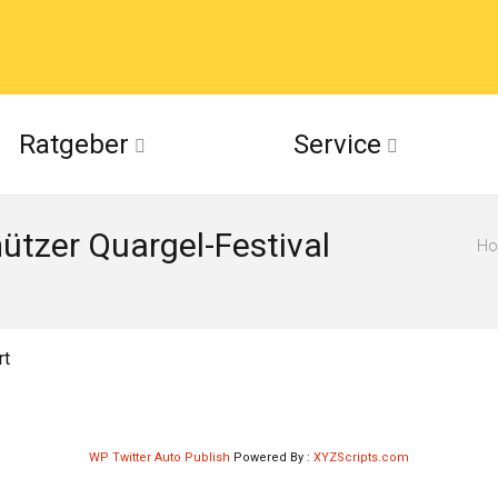
acebook
Ratgeber
Service
(Twitter)
ützer Quargel-Festival
ckr
H
suu
rt
WP Twitter Auto Publish
Powered By :
XYZScripts.com