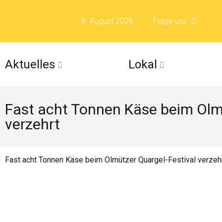
8. August 2026
Folge uns
Folge uns auf F
Aktuelles
Lokal
Folge uns auf X 
Fast acht Tonnen Käse beim Olm
Folge uns auf Fli
verzehrt
Folge uns auf Is
Fast acht Tonnen Käse beim Olmützer Quargel-Festival verzeh