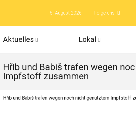
6. August 2026
Folge uns
Folge uns auf F
Aktuelles
Lokal
Folge uns auf X 
Hřib und Babiš trafen wegen no
Folge uns auf Fli
Impfstoff zusammen
Folge uns auf Is
Hřib und Babiš trafen wegen noch nicht genutztem Impfstoff