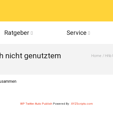
acebook
Ratgeber
Service
(Twitter)
ch nicht genutztem
ckr
Home
Hřib
suu
 zusammen
WP Twitter Auto Publish
Powered By :
XYZScripts.com