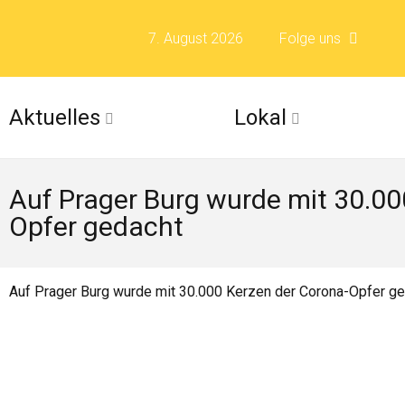
7. August 2026
Folge uns
Folge uns auf F
Aktuelles
Lokal
Folge uns auf X 
Auf Prager Burg wurde mit 30.00
Folge uns auf Fli
Opfer gedacht
Folge uns auf Is
Auf Prager Burg wurde mit 30.000 Kerzen der Corona-Opfer g