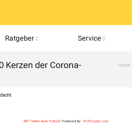
acebook
Ratgeber
Service
(Twitter)
0 Kerzen der Corona-
ckr
Home
suu
edacht
WP Twitter Auto Publish
Powered By :
XYZScripts.com