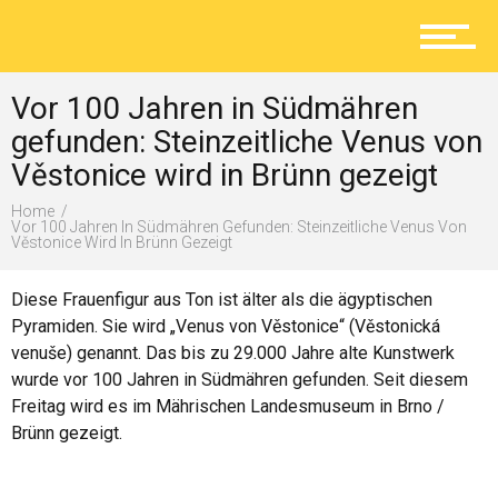
Aktuelles
Vor 100 Jahren in Südmähren
Lokal
gefunden: Steinzeitliche Venus von
Věstonice wird in Brünn gezeigt
Home
Ratgeber
Vor 100 Jahren In Südmähren Gefunden: Steinzeitliche Venus Von
Věstonice Wird In Brünn Gezeigt
Diese Frauenfigur aus Ton ist älter als die ägyptischen
Service
Pyramiden. Sie wird „Venus von Věstonice“ (Věstonická
venuše) genannt. Das bis zu 29.000 Jahre alte Kunstwerk
wurde vor 100 Jahren in Südmähren gefunden. Seit diesem
Freitag wird es im Mährischen Landesmuseum in Brno /
Kolumne
Brünn gezeigt.