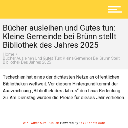
Aktuelles
Bücher ausleihen und Gutes tun:
Lokal
Kleine Gemeinde bei Brünn stellt
Bibliothek des Jahres 2025
Home
Ratgeber
Bücher Ausleihen Und Gutes Tun: Kleine Gemeinde Bei Brünn Stellt
Bibliothek Des Jahres 2025
Tschechien hat eines der dichtesten Netze an öffentlichen
Service
Bibliotheken weltweit. Vor diesem Hintergrund kommt der
Auszeichnung „Bibliothek des Jahres“ durchaus Bedeutung
zu. Am Dienstag wurden die Preise für dieses Jahr verliehen.
Kolumne
WP Twitter Auto Publish
Powered By :
XYZScripts.com