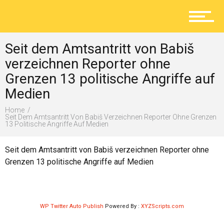
Aktuelles
Seit dem Amtsantritt von Babiš
Lokal
verzeichnen Reporter ohne
Grenzen 13 politische Angriffe auf
Medien
Ratgeber
Home
Seit Dem Amtsantritt Von Babiš Verzeichnen Reporter Ohne Grenzen
13 Politische Angriffe Auf Medien
Service
Seit dem Amtsantritt von Babiš verzeichnen Reporter ohne
Grenzen 13 politische Angriffe auf Medien
Kolumne
WP Twitter Auto Publish
Powered By :
XYZScripts.com