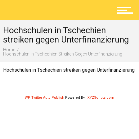
Aktuelles
Hochschulen in Tschechien
Lokal
streiken gegen Unterfinanzierung
Home
Hochschulen In Tschechien Streiken Gegen Unterfinanzierung
Ratgeber
Hochschulen in Tschechien streiken gegen Unterfinanzierung
Service
WP Twitter Auto Publish
Powered By :
XYZScripts.com
Kolumne