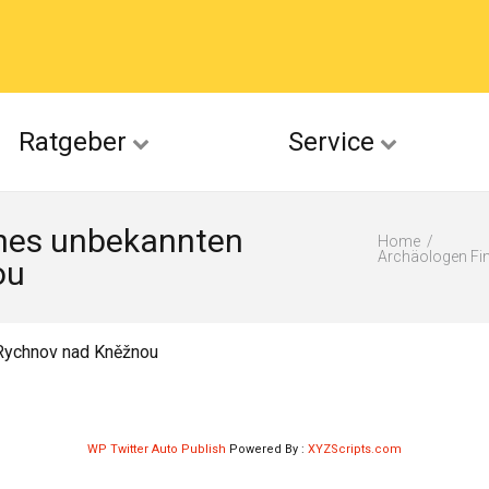
acebook
Ratgeber
Service
(Twitter)
ines unbekannten
ckr
Home
Archäologen Fin
ou
suu
 Rychnov nad Kněžnou
WP Twitter Auto Publish
Powered By :
XYZScripts.com