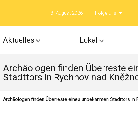
8. August 2026
Folge uns
Folge uns auf F
Aktuelles
Lokal
Folge uns auf X 
Archäologen finden Überreste e
Folge uns auf Fli
Stadttors in Rychnov nad Kněžn
Folge uns auf Is
Archäologen finden Überreste eines unbekannten Stadttors in