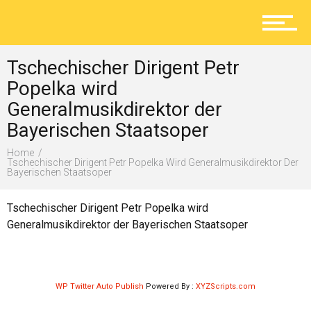
Aktuelles
Tschechischer Dirigent Petr
Lokal
Popelka wird
Generalmusikdirektor der
Bayerischen Staatsoper
Ratgeber
Home
Tschechischer Dirigent Petr Popelka Wird Generalmusikdirektor Der
Bayerischen Staatsoper
Service
Tschechischer Dirigent Petr Popelka wird
Generalmusikdirektor der Bayerischen Staatsoper
Kolumne
WP Twitter Auto Publish
Powered By :
XYZScripts.com