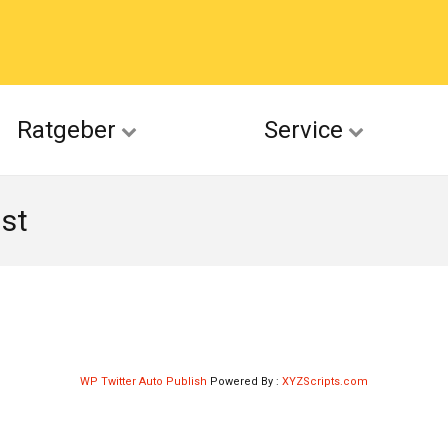
acebook
Ratgeber
Service
(Twitter)
st
ckr
suu
WP Twitter Auto Publish
Powered By :
XYZScripts.com