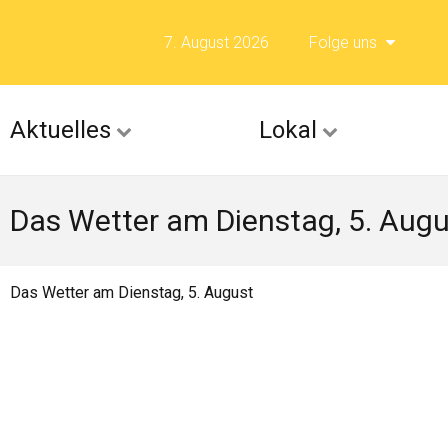
7. August 2026
Folge uns
Folge uns auf F
Aktuelles
Lokal
Folge uns auf X 
Das Wetter am Dienstag, 5. Augu
Folge uns auf Fli
Folge uns auf Is
Das Wetter am Dienstag, 5. August