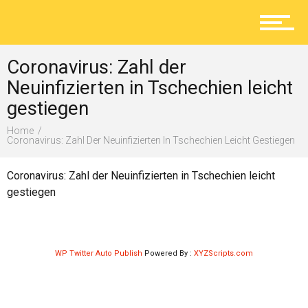
Aktuelles
Coronavirus: Zahl der
Lokal
Neuinfizierten in Tschechien leicht
gestiegen
Home
Ratgeber
Coronavirus: Zahl Der Neuinfizierten In Tschechien Leicht Gestiegen
Coronavirus: Zahl der Neuinfizierten in Tschechien leicht
gestiegen
Service
WP Twitter Auto Publish
Powered By :
XYZScripts.com
Kolumne