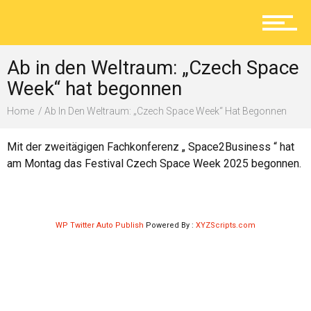
Aktuelles
Ab in den Weltraum: „Czech Space
Lokal
Week“ hat begonnen
Home
Ab In Den Weltraum: „Czech Space Week“ Hat Begonnen
Ratgeber
Mit der zweitägigen Fachkonferenz „ Space2Business “ hat
am Montag das Festival Czech Space Week 2025 begonnen.
Service
WP Twitter Auto Publish
Powered By :
XYZScripts.com
Kolumne