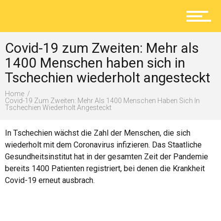
Aktuelles
Covid-19 zum Zweiten: Mehr als
Lokal
1400 Menschen haben sich in
Tschechien wiederholt angesteckt
Home
Ratgeber
Covid-19 Zum Zweiten: Mehr Als 1400 Menschen Haben Sich In
Tschechien Wiederholt Angesteckt
In Tschechien wächst die Zahl der Menschen, die sich
Service
wiederholt mit dem Coronavirus infizieren. Das Staatliche
Gesundheitsinstitut hat in der gesamten Zeit der Pandemie
bereits 1400 Patienten registriert, bei denen die Krankheit
Covid-19 erneut ausbrach.
Kolumne