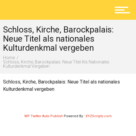
Aktuelles
Schloss, Kirche, Barockpalais:
Lokal
Neue Titel als nationales
Kulturdenkmal vergeben
Home
Ratgeber
Schloss, Kirche, Barockpalais: Neue Titel Als Nationales
Kulturdenkmal Vergeben
Schloss, Kirche, Barockpalais: Neue Titel als nationales
Service
Kulturdenkmal vergeben
Kolumne
WP Twitter Auto Publish
Powered By :
XYZScripts.com