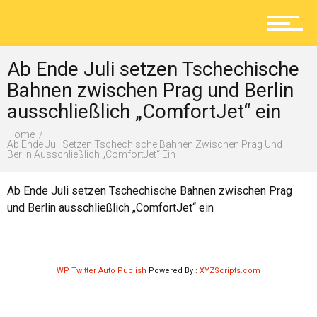
Aktuelles
Ab Ende Juli setzen Tschechische
Lokal
Bahnen zwischen Prag und Berlin
ausschließlich „ComfortJet“ ein
Home
Ratgeber
Ab Ende Juli Setzen Tschechische Bahnen Zwischen Prag Und
Berlin Ausschließlich „ComfortJet“ Ein
Ab Ende Juli setzen Tschechische Bahnen zwischen Prag
Service
und Berlin ausschließlich „ComfortJet“ ein
Kolumne
WP Twitter Auto Publish
Powered By :
XYZScripts.com