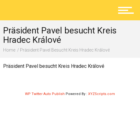
Aktuelles
Präsident Pavel besucht Kreis
Lokal
Hradec Králové
Home
Präsident Pavel Besucht Kreis Hradec Králové
Ratgeber
Präsident Pavel besucht Kreis Hradec Králové
Service
WP Twitter Auto Publish
Powered By :
XYZScripts.com
Kolumne