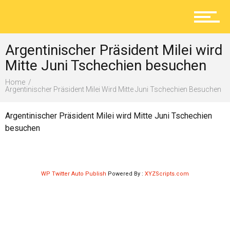
Aktuelles
Argentinischer Präsident Milei wird
Lokal
Mitte Juni Tschechien besuchen
Home
Argentinischer Präsident Milei Wird Mitte Juni Tschechien Besuchen
Ratgeber
Argentinischer Präsident Milei wird Mitte Juni Tschechien
besuchen
Service
WP Twitter Auto Publish
Powered By :
XYZScripts.com
Kolumne