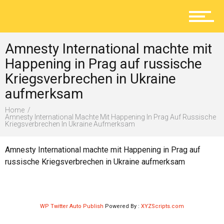
Aktuelles
Amnesty International machte mit
Lokal
Happening in Prag auf russische
Kriegsverbrechen in Ukraine
aufmerksam
Ratgeber
Home
Amnesty International Machte Mit Happening In Prag Auf Russische
Kriegsverbrechen In Ukraine Aufmerksam
Service
Amnesty International machte mit Happening in Prag auf
russische Kriegsverbrechen in Ukraine aufmerksam
Kolumne
WP Twitter Auto Publish
Powered By :
XYZScripts.com