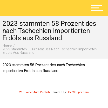
Aktuelles
2023 stammten 58 Prozent des
Lokal
nach Tschechien importierten
Erdöls aus Russland
Home
Ratgeber
2023 Stammten 58 Prozent Des Nach Tschechien Importierten
Erdöls Aus Russland
2023 stammten 58 Prozent des nach Tschechien
Service
importierten Erdöls aus Russland
Kolumne
WP Twitter Auto Publish
Powered By :
XYZScripts.com