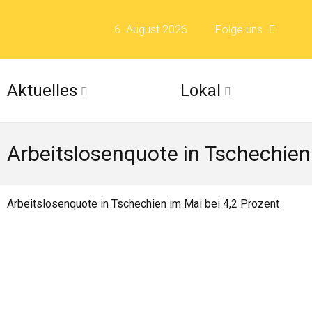
6. August 2026
Folge uns
Folge uns auf F
Aktuelles
Lokal
Folge uns auf X 
Arbeitslosenquote in Tschechien 
Folge uns auf Fli
Folge uns auf Is
Arbeitslosenquote in Tschechien im Mai bei 4,2 Prozent