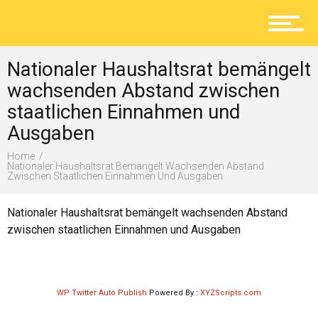
Aktuelles
Nationaler Haushaltsrat bemängelt
Lokal
wachsenden Abstand zwischen
staatlichen Einnahmen und
Ausgaben
Ratgeber
Home
Nationaler Haushaltsrat Bemängelt Wachsenden Abstand
Zwischen Staatlichen Einnahmen Und Ausgaben
Service
Nationaler Haushaltsrat bemängelt wachsenden Abstand
zwischen staatlichen Einnahmen und Ausgaben
Kolumne
WP Twitter Auto Publish
Powered By :
XYZScripts.com