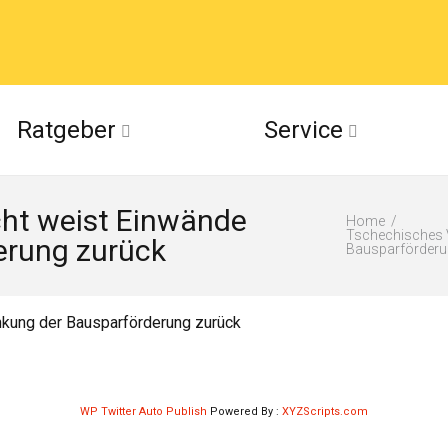
acebook
Ratgeber
Service
(Twitter)
ht weist Einwände
ckr
Home
Tschechisches 
erung zurück
Bausparförderu
suu
kung der Bausparförderung zurück
WP Twitter Auto Publish
Powered By :
XYZScripts.com