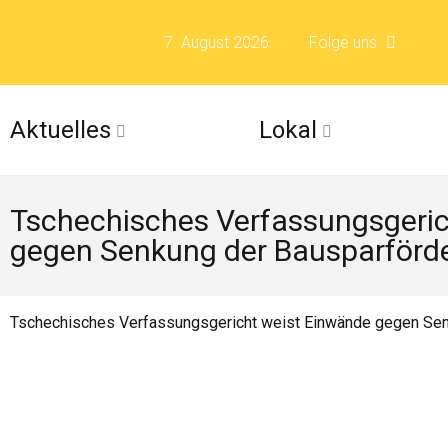
7. August 2026
Folge uns
Folge uns auf F
Aktuelles
Lokal
Folge uns auf X 
Tschechisches Verfassungsgeric
Folge uns auf Fli
gegen Senkung der Bausparförd
Folge uns auf Is
Tschechisches Verfassungsgericht weist Einwände gegen Sen