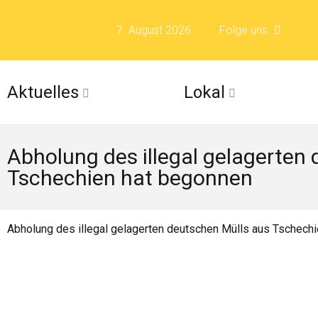
7. August 2026
Folge uns
Folge uns auf F
Aktuelles
Lokal
Folge uns auf X 
Abholung des illegal gelagerten
Folge uns auf Fli
Tschechien hat begonnen
Folge uns auf Is
Abholung des illegal gelagerten deutschen Mülls aus Tschech