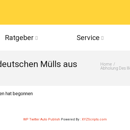
acebook
Ratgeber
Service
(Twitter)
 deutschen Mülls aus
ckr
Home
Abholung Des Il
suu
ien hat begonnen
WP Twitter Auto Publish
Powered By :
XYZScripts.com