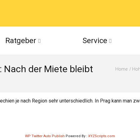
acebook
Ratgeber
Service
(Twitter)
 Nach der Miete bleibt
ckr
Home
Hoh
suu
hechien je nach Region sehr unterschiedlich. In Prag kann man zw
WP Twitter Auto Publish
Powered By :
XYZScripts.com