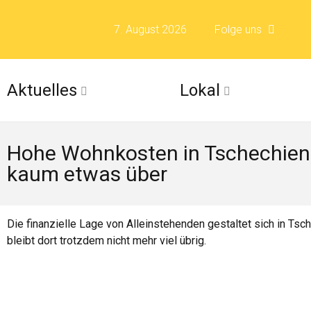
7. August 2026
Folge uns
Folge uns auf F
Aktuelles
Lokal
Folge uns auf X 
Hohe Wohnkosten in Tschechien:
Folge uns auf Fli
kaum etwas über
Folge uns auf Is
Die finanzielle Lage von Alleinstehenden gestaltet sich in Tsc
bleibt dort trotzdem nicht mehr viel übrig.