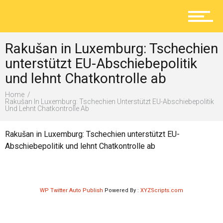
Aktuelles
Rakušan in Luxemburg: Tschechien
Lokal
unterstützt EU-Abschiebepolitik
und lehnt Chatkontrolle ab
Home
Ratgeber
Rakušan In Luxemburg: Tschechien Unterstützt EU-Abschiebepolitik
Und Lehnt Chatkontrolle Ab
Rakušan in Luxemburg: Tschechien unterstützt EU-
Service
Abschiebepolitik und lehnt Chatkontrolle ab
Kolumne
WP Twitter Auto Publish
Powered By :
XYZScripts.com