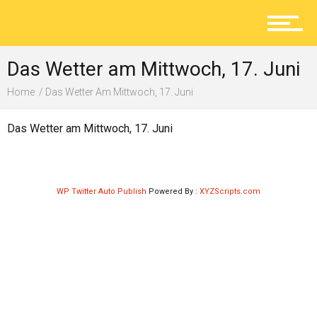
Aktuelles
Das Wetter am Mittwoch, 17. Juni
Lokal
Home
Das Wetter Am Mittwoch, 17. Juni
Das Wetter am Mittwoch, 17. Juni
Ratgeber
WP Twitter Auto Publish
Powered By :
XYZScripts.com
Service
Kolumne