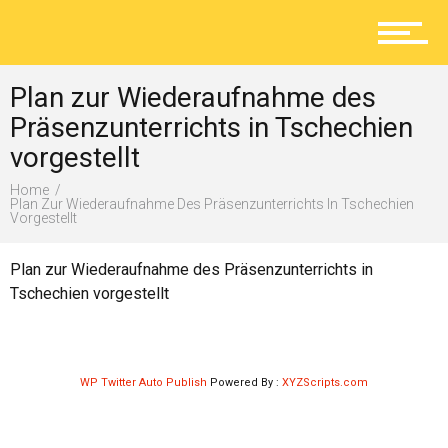
Aktuelles
Plan zur Wiederaufnahme des
Lokal
Präsenzunterrichts in Tschechien
vorgestellt
Home
Ratgeber
Plan Zur Wiederaufnahme Des Präsenzunterrichts In Tschechien
Vorgestellt
Plan zur Wiederaufnahme des Präsenzunterrichts in
Service
Tschechien vorgestellt
Kolumne
WP Twitter Auto Publish
Powered By :
XYZScripts.com