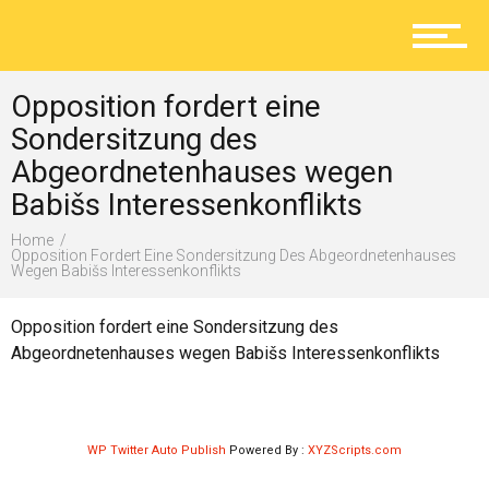
Aktuelles
Opposition fordert eine
Lokal
Sondersitzung des
Abgeordnetenhauses wegen
Babišs Interessenkonflikts
Ratgeber
Home
Opposition Fordert Eine Sondersitzung Des Abgeordnetenhauses
Wegen Babišs Interessenkonflikts
Service
Opposition fordert eine Sondersitzung des
Abgeordnetenhauses wegen Babišs Interessenkonflikts
Kolumne
WP Twitter Auto Publish
Powered By :
XYZScripts.com