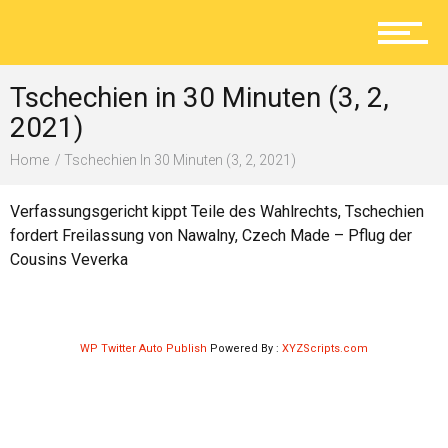
Aktuelles
Tschechien in 30 Minuten (3, 2,
Lokal
2021)
Home
Tschechien In 30 Minuten (3, 2, 2021)
Ratgeber
Verfassungsgericht kippt Teile des Wahlrechts, Tschechien
fordert Freilassung von Nawalny, Czech Made – Pflug der
Cousins Veverka
Service
WP Twitter Auto Publish
Powered By :
XYZScripts.com
Kolumne