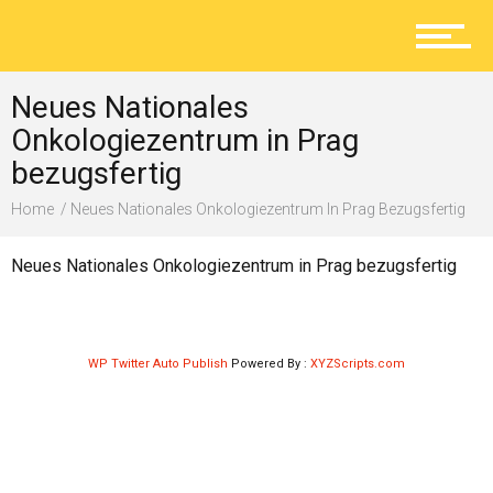
Aktuelles
Neues Nationales
Lokal
Onkologiezentrum in Prag
bezugsfertig
Home
Neues Nationales Onkologiezentrum In Prag Bezugsfertig
Ratgeber
Neues Nationales Onkologiezentrum in Prag bezugsfertig
Service
WP Twitter Auto Publish
Powered By :
XYZScripts.com
Kolumne