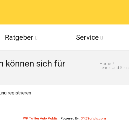
acebook
Ratgeber
Service
(Twitter)
n können sich für
ckr
Home
Lehrer Und Seni
suu
ung registrieren
WP Twitter Auto Publish
Powered By :
XYZScripts.com