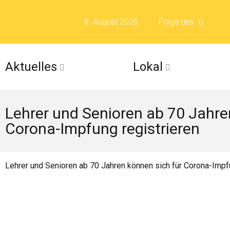
8. August 2026
Folge uns
Folge uns auf F
Aktuelles
Lokal
Folge uns auf X 
Lehrer und Senioren ab 70 Jahre
Folge uns auf Fli
Corona-Impfung registrieren
Folge uns auf Is
Lehrer und Senioren ab 70 Jahren können sich für Corona-Impf