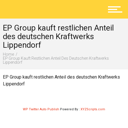
Aktuelles
EP Group kauft restlichen Anteil
Lokal
des deutschen Kraftwerks
Lippendorf
Home
Ratgeber
EP Group Kauft Restlichen Anteil Des Deutschen Kraftwerks
Lippendorf
EP Group kauft restlichen Anteil des deutschen Kraftwerks
Service
Lippendorf
Kolumne
WP Twitter Auto Publish
Powered By :
XYZScripts.com