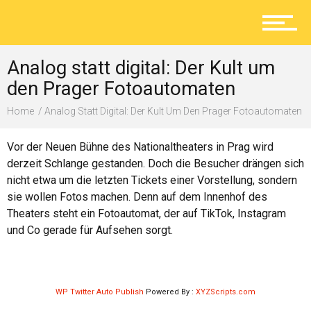
Aktuelles
Analog statt digital: Der Kult um
Lokal
den Prager Fotoautomaten
Home
Analog Statt Digital: Der Kult Um Den Prager Fotoautomaten
Ratgeber
Vor der Neuen Bühne des Nationaltheaters in Prag wird
derzeit Schlange gestanden. Doch die Besucher drängen sich
nicht etwa um die letzten Tickets einer Vorstellung, sondern
sie wollen Fotos machen. Denn auf dem Innenhof des
Service
Theaters steht ein Fotoautomat, der auf TikTok, Instagram
und Co gerade für Aufsehen sorgt.
Kolumne
WP Twitter Auto Publish
Powered By :
XYZScripts.com