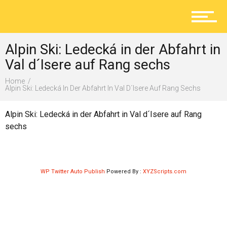
Aktuelles
Alpin Ski: Ledecká in der Abfahrt in
Lokal
Val d´Isere auf Rang sechs
Home
Alpin Ski: Ledecká In Der Abfahrt In Val D´Isere Auf Rang Sechs
Ratgeber
Alpin Ski: Ledecká in der Abfahrt in Val d´Isere auf Rang
sechs
Service
WP Twitter Auto Publish
Powered By :
XYZScripts.com
Kolumne