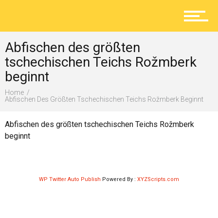
Aktuelles
Abfischen des größten
Lokal
tschechischen Teichs Rožmberk
beginnt
Home
Ratgeber
Abfischen Des Größten Tschechischen Teichs Rožmberk Beginnt
Abfischen des größten tschechischen Teichs Rožmberk
beginnt
Service
WP Twitter Auto Publish
Powered By :
XYZScripts.com
Kolumne