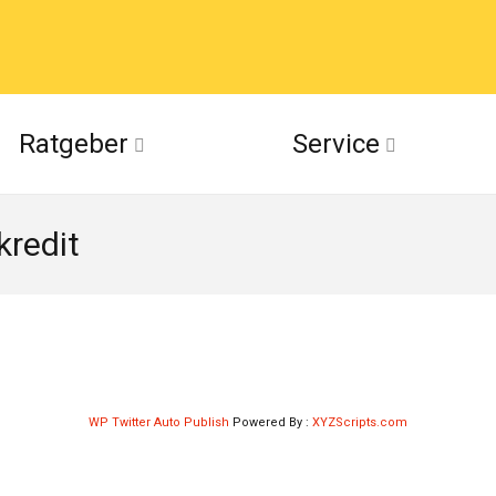
acebook
Ratgeber
Service
(Twitter)
redit
ckr
suu
WP Twitter Auto Publish
Powered By :
XYZScripts.com